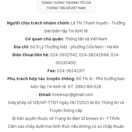
TRANG THÔNG TIN KINH TẾ CỦA
THÔNG TẤN XÃ VIỆT NAM
Người chịu trách nhiệm chính:
Lê Thị Thanh Huyền - Trưởng
ban biên tập Tin Kinh tế
Cơ quan chủ quản:
Thông tấn xã Việt Nam
Địa chỉ:
Số 5 Lý Thường Kiệt - phường Cửa Nam - Hà Nội
Điện thoại liên hệ:
024-39321142, 024-38242694, 024-
39330400;
Fax:
024-38242317
Phụ trách hợp tác truyền thông:
Đỗ Thị Ái - Phó trưởng ban
biên tập Tin Kinh tế. ĐT: 0982.186.628
Email:
bnewsqc@gmail.com
Giấy phép số 128/GP-TTĐT ngày 28/7/2021 do Bộ Thông tin và
Truyền thông cấp.
© Bản quyền thuộc về Trang tin điện tử bnews.vn -TTXVN.
Cấm sao chép dưới mọi hình thức nếu không có sự chấp thuận