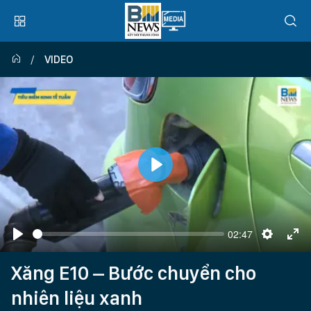
VIDEO
Play
02:47
Seek
Play
Settings
Ent
full
Xăng E10 – Bước chuyển cho
nhiên liệu xanh