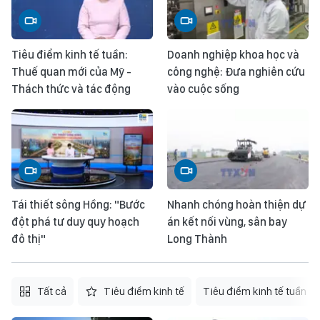
Tiêu điểm kinh tế tuần:
Doanh nghiệp khoa học và
Thuế quan mới của Mỹ -
công nghệ: Đưa nghiên cứu
Thách thức và tác động
vào cuộc sống
Tái thiết sông Hồng: "Bước
Nhanh chóng hoàn thiện dự
đột phá tư duy quy hoạch
án kết nối vùng, sân bay
đô thị"
Long Thành
Tất cả
Tiêu điểm kinh tế
Tiêu điểm kinh tế tuần