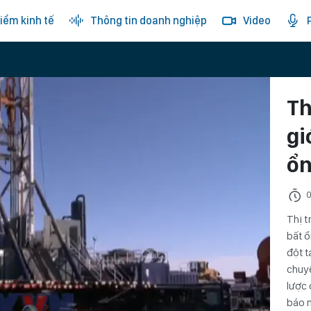
iểm kinh tế
Thông tin doanh nghiệp
Video
Th
gi
ổ
0
Thị t
bất 
đột t
chuyể
lược 
báo n