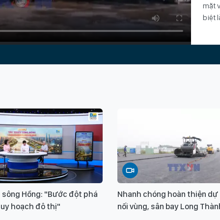
mặt v
biệt 
ết sông Hồng: "Bước đột phá
Nhanh chóng hoàn thiện dự 
quy hoạch đô thị"
nối vùng, sân bay Long Thàn