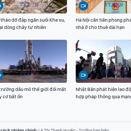
tháo dỡ đập ngăn suối Khe su,
Hà Nội cần tiên phong phá
lại dòng chảy tự nhiên
nhà ở cho thuê dài hạn
trường dầu mỏ thế giới đối mặt
Nhật Bản phát hiện lao đ
 cơ bất ổn
hợp pháp thông qua mạng
trách nhiệm chính:
Lê Thị Thanh Huyền - Trưởng ban biên