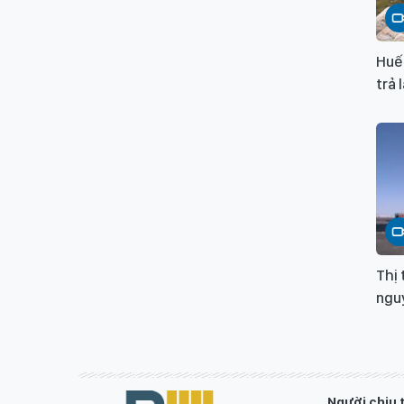
Huế 
trả 
Thị 
nguy
Người chịu 