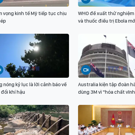
n vọng kinh tế Mỹ tiếp tục chịu
WHO đề xuất thử nghiệm 
 ép
và thuốc điều trị Ebola mớ
 nóng kỷ lục là lời cảnh báo về
Australia kiện tập đoàn h
 đổi khí hậu
dùng 3M vì "hóa chất vĩn