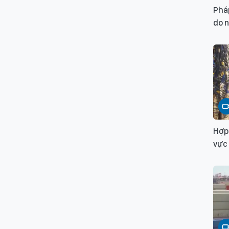
Pháp
do n
Hợp 
vực 