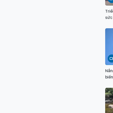
Triể
sức
Nắng
biến