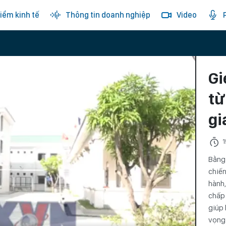
iểm kinh tế
Thông tin doanh nghiệp
Video
Gi
từ
g
1
Bằng 
chiến
hành,
chấp 
giúp 
vọng 