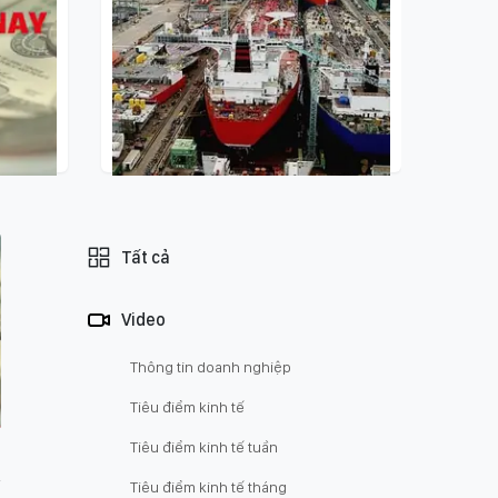
21:56 - 06/08/2026
Điểm tin kinh tế thế giới nổi bật
Tất cả
ngày 6/8/2026
Video
Thông tin doanh nghiệp
Tiêu điểm kinh tế
Tiêu điểm kinh tế tuần
Tiêu điểm kinh tế tháng