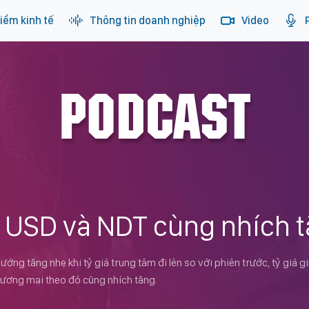
iểm kinh tế
Thông tin doanh nghiệp
Video
PODCAST
: USD và NDT cùng nhích 
ướng tăng nhẹ khi tỷ giá trung tâm đi lên so với phiên trước, tỷ giá 
hương mại theo đó cũng nhích tăng.