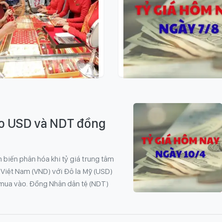
- 07/08/2026
09:11 - 07/08/2026
àng hôm nay 7/8: Vàng
Tỷ giá hôm nay 7/8
giảm nhẹ
ào USD và NDT đồng
n biến phân hóa khi tỷ giá trung tâm
g Việt Nam (VND) với Đô la Mỹ (USD)
 mua vào. Đồng Nhân dân tệ (NDT)