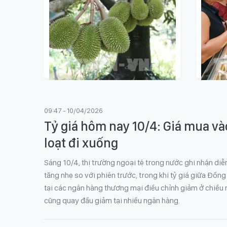
21:31 - 07/08/2026
09:15 
Điểm tin kinh tế Việt Nam nổi
Giá v
09:47 - 10/04/2026
bật ngày 7/8/2026
SJC 
Tỷ giá hôm nay 10/4: Giá mua v
loạt đi xuống
Sáng 10/4, thị trường ngoại tệ trong nước ghi nhận diễ
tăng nhẹ so với phiên trước, trong khi tỷ giá giữa Đồn
tại các ngân hàng thương mại điều chỉnh giảm ở chiều
cũng quay đầu giảm tại nhiều ngân hàng.