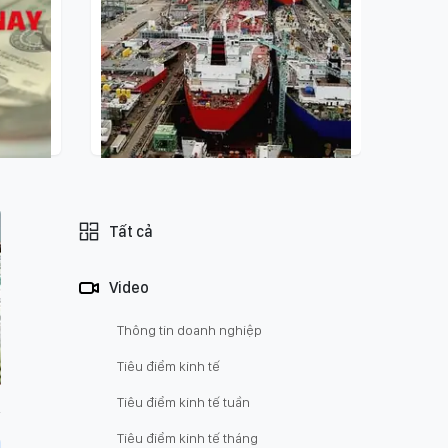
21:56 - 06/08/2026
Điểm tin kinh tế thế giới nổi bật
Tất cả
ngày 6/8/2026
Video
Thông tin doanh nghiệp
Tiêu điểm kinh tế
Tiêu điểm kinh tế tuần
Tiêu điểm kinh tế tháng