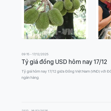
21:31 - 07/08/2026
09:15 
Điểm tin kinh tế Việt Nam nổi
Giá v
09:15 - 17/12/2025
bật ngày 7/8/2026
SJC 
Tỷ giá đồng USD hôm nay 17/12
Tỷ giá hôm nay 17/12 giữa Đồng Việt Nam (VND) với Đô l
ngân hàng.
21:12 - 16/12/2025