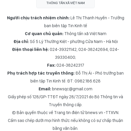
THÔNG TẤN XÃ VIỆT NAM
Người chịu trách nhiệm chính:
Lê Thị Thanh Huyền - Trưởng
ban biên tập Tin Kinh tế
Cơ quan chủ quản:
Thông tấn xã Việt Nam
Địa chỉ:
Số 5 Lý Thường Kiệt - phường Cửa Nam - Hà Nội
Điện thoại liên hệ:
024-39321142, 024-38242694, 024-
39330400;
Fax:
024-38242317
Phụ trách hợp tác truyền thông:
Đỗ Thị Ái - Phó trưởng ban
biên tập Tin Kinh tế. ĐT: 0982.186.628
Email:
bnewsqc@gmail.com
Giấy phép số 128/GP-TTĐT ngày 28/7/2021 do Bộ Thông tin và
Truyền thông cấp.
© Bản quyền thuộc về Trang tin điện tử bnews.vn -TTXVN.
Cấm sao chép dưới mọi hình thức nếu không có sự chấp thuận
bằng văn bản.