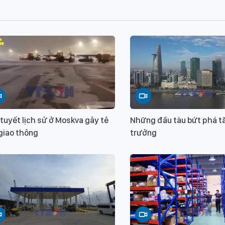
tuyết lịch sử ở Moskva gây tê
Những đầu tàu bứt phá t
 giao thông
trưởng