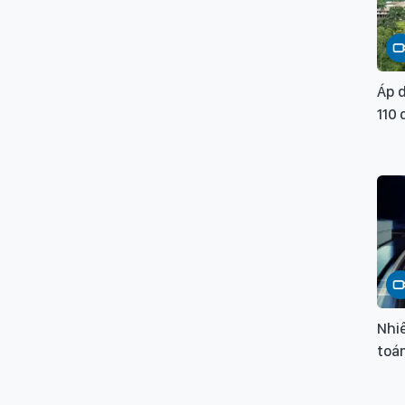
Áp d
110 
Nhiê
toán