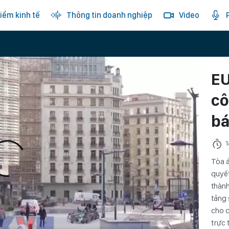
iểm kinh tế
Thông tin doanh nghiệp
Video
EU
cô
bá
1
Tòa á
quyết
thành
tảng 
cho c
trực 