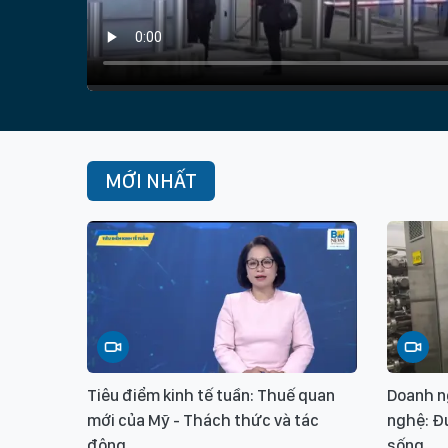
MỚI NHẤT
Tiêu điểm kinh tế tuần: Thuế quan
Doanh n
mới của Mỹ - Thách thức và tác
nghệ: Đ
động
sống