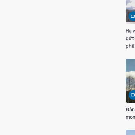
Hạ 
dứt
phầ
Đản
mon