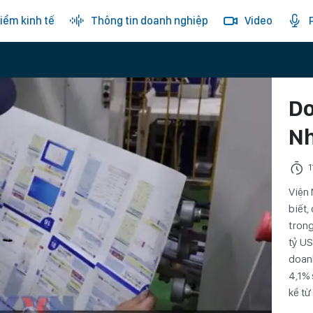
iểm kinh tế
Thông tin doanh nghiệp
Video
Do
Nh
1
Viện 
biết,
trong
tỷ US
doan
4,1% 
kể từ