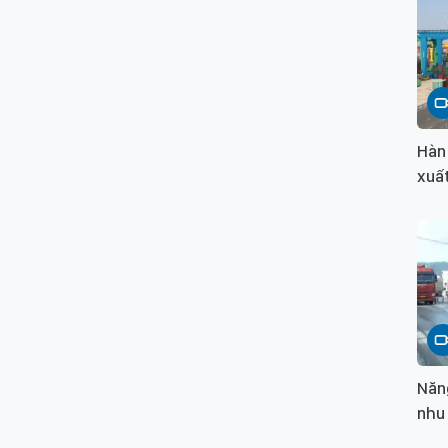
Hàn
xuấ
Năn
nhu