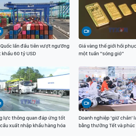
 Quốc lần đầu tiên vượt ngưỡng
Giá vàng thế giới hồi phụ
t khẩu 60 tỷ USD
một tuần “sóng gió”
g lực thông quan đáp ứng tốt
Doanh nghiệp 'giữ chân' 
 cầu xuất nhập khẩu hàng hóa
bằng thưởng Tết và phúc 