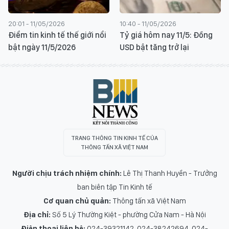
20:01 - 11/05/2026
10:40 - 11/05/2026
Điểm tin kinh tế thế giới nổi
Tỷ giá hôm nay 11/5: Đồng
bật ngày 11/5/2026
USD bật tăng trở lại
TRANG THÔNG TIN KINH TẾ CỦA
THÔNG TẤN XÃ VIỆT NAM
Người chịu trách nhiệm chính:
Lê Thị Thanh Huyền - Trưởng
ban biên tập Tin Kinh tế
Cơ quan chủ quản:
Thông tấn xã Việt Nam
Địa chỉ:
Số 5 Lý Thường Kiệt - phường Cửa Nam - Hà Nội
Điện thoại liên hệ:
024-39321142, 024-38242694, 024-